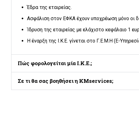
Έδρα της εταιρείας.
Ασφάλιση στον ΕΦΚΑ έχουν υποχρέωση μόνο οι δι
Ίδρυση της εταιρείας με ελάχιστο κεφάλαιο 1 ευ
Η έναρξη της Ι.Κ.Ε. γίνεται στο Γ.Ε.Μ.Η (Ε-Υπηρεσ
Πώς φορολογείται μία Ι.Κ.Ε.;
Σε τι θα σας βοηθήσει η KMservices;