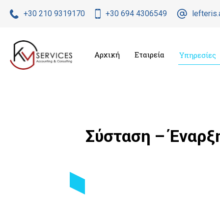
+30 210 9319170
+30 694 4306549
lefteri
Αρχική
Εταιρεία
Υπηρεσίες
Σύσταση – Έναρξ