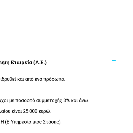
υμη Εταιρεία (Α.Ε.)
α ιδρυθεί και από ένα πρόσωπο.
οχοι με ποσοστό συμμετοχής 3% και άνω.
αίου είναι 25.000 ευρώ.
Μ.Η (Ε-Υπηρεσία μιας Στάσης).