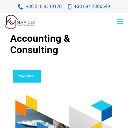
+30 210 9319170
+30 694 4306549
Accounting &
Consulting
Υπηρεσίες
chevron_right