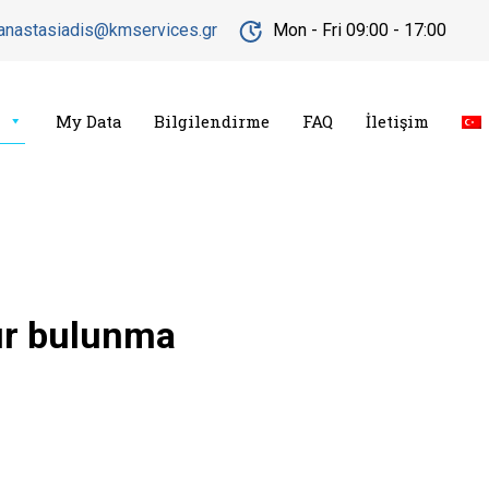
s.anastasiadis@kmservices.gr
Mon - Fri 09:00 - 17:00
My Data
Bilgilendirme
FAQ
İletişim
ır bulunma