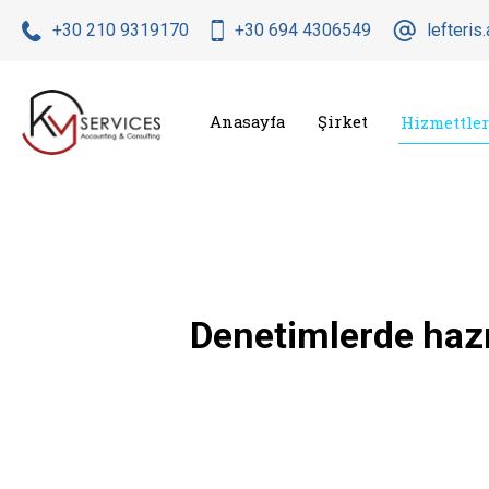
+30 210 9319170
+30 694 4306549
lefteri
Anasayfa
Şirket
Hizmettler
Denetimlerde haz