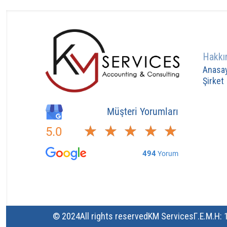
Hakkı
Anasa
Şirket
© 2024
All rights reserved
KM Services
Γ.Ε.Μ.Η: