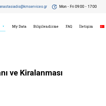
s.anastasiadis@kmservices.gr
Mon - Fri 09:00 - 17:00
My Data
Bilgilendirme
FAQ
İletişim
nı ve Kiralanması