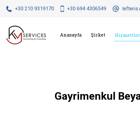
+30 210 9319170
+30 694 4306549
lefteri
Anasayfa
Şirket
Hizmettler
Gayrimenkul Beya