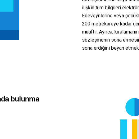
ilişkin tüm bilgileri elek
Ebeveynlerine veya çocukla
200 metrekareye kadar ücr
muaftır. Ayrıca, kiralamanı
sözleşmenin sona ermesini
sona erdiğini beyan etmek
anda bulunma