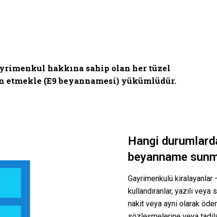
gayrimenkul hakkına sahip olan her tüzel
yan etmekle (E9 beyannamesi) yükümlüdür.
Hangi durumlarda
beyanname sunma
Gayrimenkulü kiralayanlar –
kullandıranlar, yazılı veya
nakit veya ayni olarak öde
sözleşmelerine veya tadil