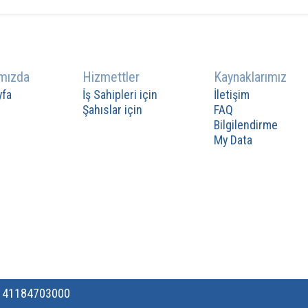
mızda
Hizmettler
Kaynaklarımız
yfa
İş Sahipleri için
İletişim
Şahıslar için
FAQ
Bilgilendirme
My Data
 141184703000